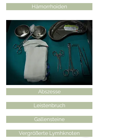
Hämorrhoiden
Abszesse
Leistenbruch
Gallensteine
Vergrößerte Lymhknoten