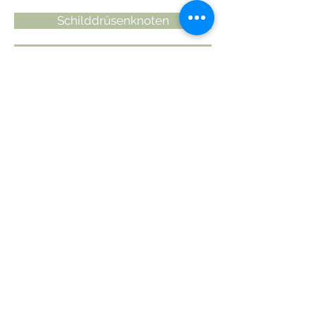
Schilddrüsenknoten
Weichteiltumoren
Blinddarmentzündun
g (Appendicitis)
Die akute Blinddarmentzündung
gehört zu den häufigsten Ursachen
von akuten Schmerzen im
Bauchraum. Plötzlich einsetzende
Schmerzen im rechten Unterbauch
oder im mittleren Oberbauch, welche
nach wenigen Stunden in den
rechten Unterbauch wandern,
können Symptome einer akuten
Blinddarmentzündung sein.